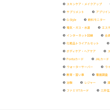
スキンケア・メイクアップ
サプリメント
アプリイ
G-Style
飲料モニター
電気・ガス・水道
エス
インターネット回線
会
化粧品トライアルセット
ボディケア・ヘアケア
ス
Pontaカード
JALカード
ウォーターサーバー
ラ
教育・習い事
覆面調査
治験
レジャー
漫
ファミマTカード
三井住