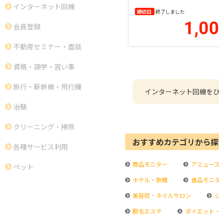
インターネット回線
締切日
終了しました
1,0
会員登録
不動産セミナー・面談
資格・語学・習い事
旅行・新幹線・飛行機
インターネット回線をひ
治験
クリーニング・掃除
おすすめカテゴリから探
各種サービス利用
商品モニター
アミュー
ペット
ホテル・旅館
食品モニ
美容院・ネイルサロン
脱毛エステ
ダイエット