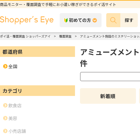
商品モニター・覆面調査で手軽にお小遣い稼ぎができるポイ活サイト
初めての方
探す
ポイ活・覆面調査 ショッパーズアイ
覆面調査
アミューズメント施設のミステリーショッ
アミューズメント
都道府県
件
全国
カテゴリ
新着順
飲食店
美容
小売店舗