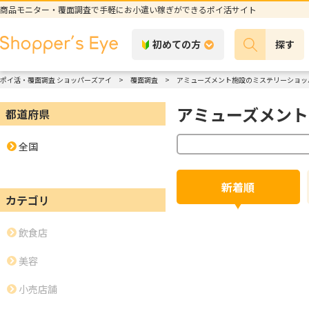
商品モニター・覆面調査で手軽にお小遣い稼ぎができるポイ活サイト
初めての方
探す
ポイ活・覆面調査 ショッパーズアイ
覆面調査
アミューズメント施設のミステリーショッ
アミューズメント
都道府県
全国
新着順
カテゴリ
飲食店
美容
小売店舗