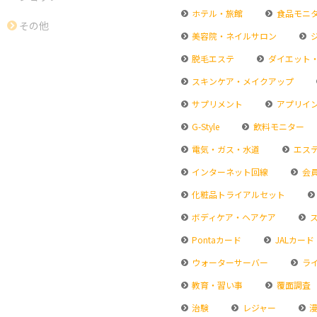
ホテル・旅館
食品モニ
その他
美容院・ネイルサロン
脱毛エステ
ダイエット
スキンケア・メイクアップ
サプリメント
アプリイ
G-Style
飲料モニター
電気・ガス・水道
エス
インターネット回線
会
化粧品トライアルセット
ボディケア・ヘアケア
ス
Pontaカード
JALカード
ウォーターサーバー
ラ
教育・習い事
覆面調査
治験
レジャー
漫