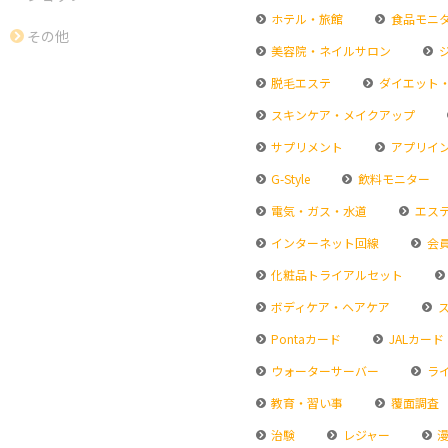
ホテル・旅館
食品モニ
その他
美容院・ネイルサロン
脱毛エステ
ダイエット
スキンケア・メイクアップ
サプリメント
アプリイ
G-Style
飲料モニター
電気・ガス・水道
エス
インターネット回線
会
化粧品トライアルセット
ボディケア・ヘアケア
ス
Pontaカード
JALカード
ウォーターサーバー
ラ
教育・習い事
覆面調査
治験
レジャー
漫