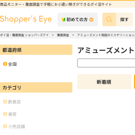
商品モニター・覆面調査で手軽にお小遣い稼ぎができるポイ活サイト
初めての方
探す
ポイ活・覆面調査 ショッパーズアイ
覆面調査
アミューズメント施設のミステリーショッ
アミューズメント
都道府県
全国
新着順
カテゴリ
飲食店
美容
小売店舗