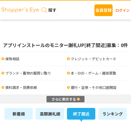
探す
会員登録
ログイン
アプリインストールのモニター謝礼UP[終了間近]募集：0件
保険相談
クレジット・デビットカード
ブランド・着物の服買い取り
本・DVD・ゲーム・雑貨買取
資料請求・見積依頼
銀行・証券・その他口座開設
さらに表示する
新着順
高額謝礼順
終了間近
ランキング