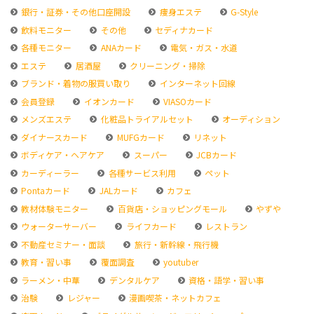
銀行・証券・その他口座開設
痩身エステ
G-Style
飲料モニター
その他
セディナカード
各種モニター
ANAカード
電気・ガス・水道
エステ
居酒屋
クリーニング・掃除
ブランド・着物の服買い取り
インターネット回線
会員登録
イオンカード
VIASOカード
メンズエステ
化粧品トライアルセット
オーディション
ダイナースカード
MUFGカード
リネット
ボディケア・ヘアケア
スーパー
JCBカード
カーディーラー
各種サービス利用
ペット
Pontaカード
JALカード
カフェ
教材体験モニター
百貨店・ショッピングモール
やずや
ウォーターサーバー
ライフカード
レストラン
不動産セミナー・面談
旅行・新幹線・飛行機
教育・習い事
覆面調査
youtuber
ラーメン・中華
デンタルケア
資格・語学・習い事
治験
レジャー
漫画喫茶・ネットカフェ