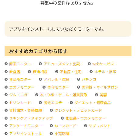
募集中の案件はありません。
アプリをインストールしていただくモニターです。
おすすめカテゴリから探す
商品モニター
アミューズメント施設
webサービス
飲食店
保険相談
不動産・住宅
ホテル・旅館
食品モニター
アパレル・雑貨
パチンコ
エステモニター
美容モニター
美容院・ネイルサロン
ジム・ヨガ
本・DVD・ゲーム・雑貨買取
美容
セゾンカード
脱毛エステ
ダイエット・健康食品
資料請求・見積依頼
クレジット・デビットカード
スキンケア・メイクアップ
化粧品・コスメモニター
アンケートモニター
ローンカード
サプリメント
アプリインストール
小売店舗