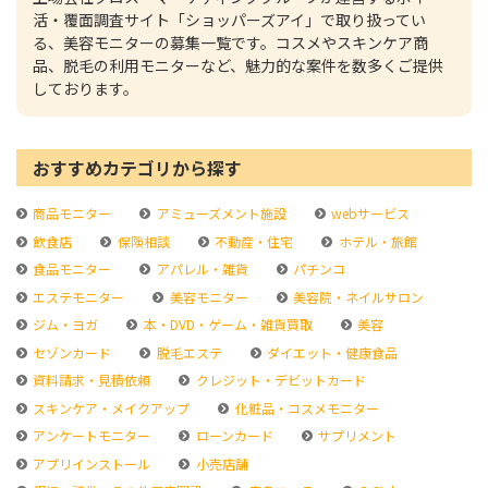
活・覆面調査サイト「ショッパーズアイ」で取り扱ってい
る、美容モニターの募集一覧です。コスメやスキンケア商
品、脱毛の利用モニターなど、魅力的な案件を数多くご提供
しております。
おすすめカテゴリから探す
商品モニター
アミューズメント施設
webサービス
飲食店
保険相談
不動産・住宅
ホテル・旅館
食品モニター
アパレル・雑貨
パチンコ
エステモニター
美容モニター
美容院・ネイルサロン
ジム・ヨガ
本・DVD・ゲーム・雑貨買取
美容
セゾンカード
脱毛エステ
ダイエット・健康食品
資料請求・見積依頼
クレジット・デビットカード
スキンケア・メイクアップ
化粧品・コスメモニター
アンケートモニター
ローンカード
サプリメント
アプリインストール
小売店舗