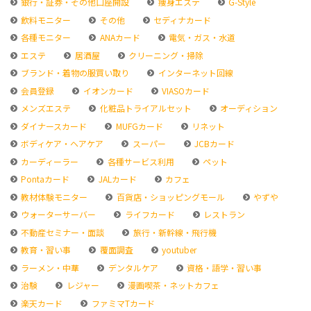
銀行・証券・その他口座開設
痩身エステ
G-Style
飲料モニター
その他
セディナカード
各種モニター
ANAカード
電気・ガス・水道
エステ
居酒屋
クリーニング・掃除
ブランド・着物の服買い取り
インターネット回線
会員登録
イオンカード
VIASOカード
メンズエステ
化粧品トライアルセット
オーディション
ダイナースカード
MUFGカード
リネット
ボディケア・ヘアケア
スーパー
JCBカード
カーディーラー
各種サービス利用
ペット
Pontaカード
JALカード
カフェ
教材体験モニター
百貨店・ショッピングモール
やずや
ウォーターサーバー
ライフカード
レストラン
不動産セミナー・面談
旅行・新幹線・飛行機
教育・習い事
覆面調査
youtuber
ラーメン・中華
デンタルケア
資格・語学・習い事
治験
レジャー
漫画喫茶・ネットカフェ
楽天カード
ファミマTカード