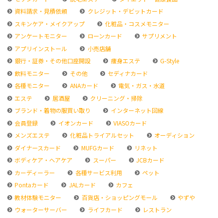
資料請求・見積依頼
クレジット・デビットカード
スキンケア・メイクアップ
化粧品・コスメモニター
アンケートモニター
ローンカード
サプリメント
アプリインストール
小売店舗
銀行・証券・その他口座開設
痩身エステ
G-Style
飲料モニター
その他
セディナカード
各種モニター
ANAカード
電気・ガス・水道
エステ
居酒屋
クリーニング・掃除
ブランド・着物の服買い取り
インターネット回線
会員登録
イオンカード
VIASOカード
メンズエステ
化粧品トライアルセット
オーディション
ダイナースカード
MUFGカード
リネット
ボディケア・ヘアケア
スーパー
JCBカード
カーディーラー
各種サービス利用
ペット
Pontaカード
JALカード
カフェ
教材体験モニター
百貨店・ショッピングモール
やずや
ウォーターサーバー
ライフカード
レストラン