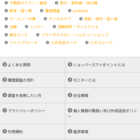
不動産セミナー・面談
旅行・新幹線・飛行機
教育・習い事
覆面調査
youtuber
ラーメン・中華
デンタルケア
資格・語学・習い事
治験
レジャー
漫画喫茶・ネットカフェ
楽天カード
ブライダルサロン・ジュエリーショップ
ファミマTカード
三井住友カード
エポスカード
よくある質問
ショッパーズアイポイントとは
覆面調査の流れ
モニターとは
調査を依頼したい方
会社情報
プライバシーポリシー
個人情報の取扱い及び外部送信ポリシ
ー
利用規約
推奨環境