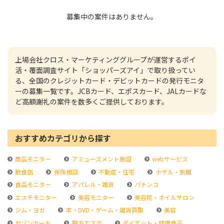
募集中の案件はありません。
上場会社クロス・マーケティンググループが運営するポイ
活・覆面調査サイト「ショッパーズアイ」で取り扱ってい
る、全国のクレジットカード・デビットカードの発行モニタ
ーの募集一覧です。JCBカード、エポスカード、JALカードな
ど高額謝礼の案件を数多くご提供しております。
おすすめカテゴリから探す
商品モニター
アミューズメント施設
webサービス
飲食店
保険相談
不動産・住宅
ホテル・旅館
食品モニター
アパレル・雑貨
パチンコ
エステモニター
美容モニター
美容院・ネイルサロン
ジム・ヨガ
本・DVD・ゲーム・雑貨買取
美容
セゾンカード
脱毛エステ
ダイエット・健康食品