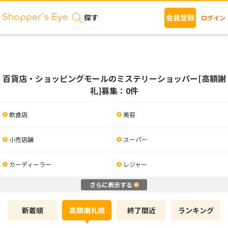
探す
会員登録
ログイン
百貨店・ショッピングモールのミステリーショッパー[高額謝
礼]募集：0件
飲食店
美容
小売店舗
スーパー
カーディーラー
レジャー
さらに表示する
新着順
高額謝礼順
終了間近
ランキング