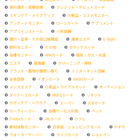
資料請求・見積依頼
クレジット・デビットカード
スキンケア・メイクアップ
化粧品・コスメモニター
アンケートモニター
ローンカード
サプリメント
アプリインストール
小売店舗
銀行・証券・その他口座開設
痩身エステ
G-Style
飲料モニター
その他
セディナカード
各種モニター
ANAカード
電気・ガス・水道
エステ
居酒屋
クリーニング・掃除
ブランド・着物の服買い取り
インターネット回線
会員登録
イオンカード
VIASOカード
メンズエステ
化粧品トライアルセット
オーディション
ダイナースカード
MUFGカード
リネット
ボディケア・ヘアケア
スーパー
JCBカード
カーディーラー
各種サービス利用
ペット
Pontaカード
JALカード
カフェ
教材体験モニター
百貨店・ショッピングモール
やずや
ウォーターサーバー
ライフカード
レストラン