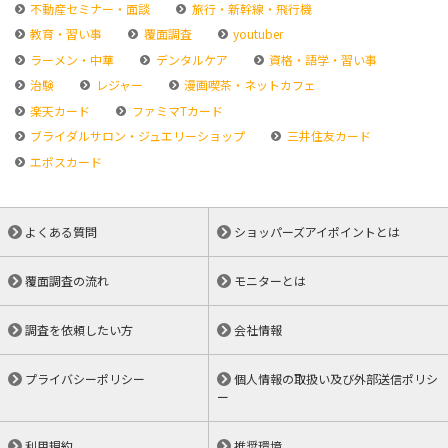
不動産セミナー・面談
旅行・新幹線・飛行機
教育・習い事
覆面調査
youtuber
ラーメン・中華
デンタルケア
資格・語学・習い事
治験
レジャー
漫画喫茶・ネットカフェ
楽天カード
ファミマTカード
ブライダルサロン・ジュエリーショップ
三井住友カード
エポスカード
よくある質問
ショッパーズアイポイントとは
覆面調査の流れ
モニターとは
調査を依頼したい方
会社情報
プライバシーポリシー
個人情報の取扱い及び外部送信ポリシ
ー
利用規約
推奨環境