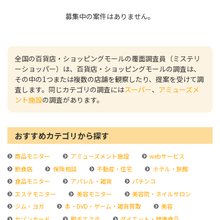
募集中の案件はありません。
全国の百貨店・ショッピングモールの覆面調査員（ミステリ
ーショッパー）は、百貨店・ショッピングモールの調査は、
その中の1つまたは複数の店舗を観察したり、提案を受けて調
査します。同じカテゴリの調査には
スーパー
、
アミューズメ
ント施設
の調査があります。
おすすめカテゴリから探す
商品モニター
アミューズメント施設
webサービス
飲食店
保険相談
不動産・住宅
ホテル・旅館
食品モニター
アパレル・雑貨
パチンコ
エステモニター
美容モニター
美容院・ネイルサロン
ジム・ヨガ
本・DVD・ゲーム・雑貨買取
美容
セゾンカード
脱毛エステ
ダイエット・健康食品