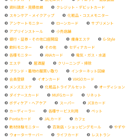
資料請求・見積依頼
クレジット・デビットカード
スキンケア・メイクアップ
化粧品・コスメモニター
アンケートモニター
ローンカード
サプリメント
アプリインストール
小売店舗
銀行・証券・その他口座開設
痩身エステ
G-Style
飲料モニター
その他
セディナカード
各種モニター
ANAカード
電気・ガス・水道
エステ
居酒屋
クリーニング・掃除
ブランド・着物の服買い取り
インターネット回線
会員登録
イオンカード
VIASOカード
メンズエステ
化粧品トライアルセット
オーディション
ダイナースカード
MUFGカード
リネット
ボディケア・ヘアケア
スーパー
JCBカード
カーディーラー
各種サービス利用
ペット
Pontaカード
JALカード
カフェ
教材体験モニター
百貨店・ショッピングモール
やずや
ウォーターサーバー
ライフカード
レストラン