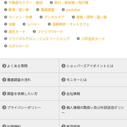
不動産セミナー・面談
旅行・新幹線・飛行機
教育・習い事
覆面調査
youtuber
ラーメン・中華
デンタルケア
資格・語学・習い事
治験
レジャー
漫画喫茶・ネットカフェ
楽天カード
ファミマTカード
ブライダルサロン・ジュエリーショップ
三井住友カード
エポスカード
よくある質問
ショッパーズアイポイントとは
覆面調査の流れ
モニターとは
調査を依頼したい方
会社情報
プライバシーポリシー
個人情報の取扱い及び外部送信ポリシ
ー
利用規約
推奨環境