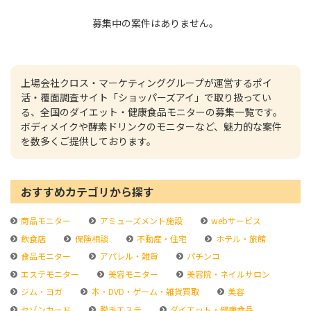
募集中の案件はありません。
上場会社クロス・マーケティンググループが運営するポイ
活・覆面調査サイト「ショッパーズアイ」で取り扱ってい
る、全国のダイエット・健康食品モニターの募集一覧です。
ボディメイクや酵素ドリンクのモニターなど、魅力的な案件
を数多くご提供しております。
おすすめカテゴリから探す
商品モニター
アミューズメント施設
webサービス
飲食店
保険相談
不動産・住宅
ホテル・旅館
食品モニター
アパレル・雑貨
パチンコ
エステモニター
美容モニター
美容院・ネイルサロン
ジム・ヨガ
本・DVD・ゲーム・雑貨買取
美容
セゾンカード
脱毛エステ
ダイエット・健康食品