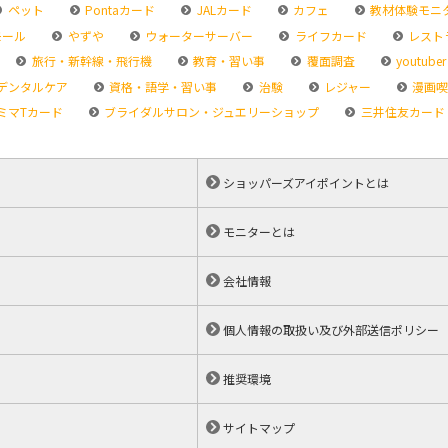
ペット
Pontaカード
JALカード
カフェ
教材体験モニ
モール
やずや
ウォーターサーバー
ライフカード
レスト
旅行・新幹線・飛行機
教育・習い事
覆面調査
youtuber
デンタルケア
資格・語学・習い事
治験
レジャー
漫画喫
ミマTカード
ブライダルサロン・ジュエリーショップ
三井住友カード
ショッパーズアイポイントとは
モニターとは
会社情報
個人情報の取扱い及び外部送信ポリシー
推奨環境
サイトマップ