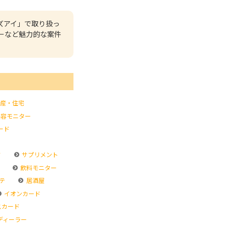
ズアイ」で取り扱っ
ーなど魅力的な案件
産・住宅
容モニター
ード
ド
サプリメント
飲料モニター
テ
居酒屋
イオンカード
スカード
ディーラー