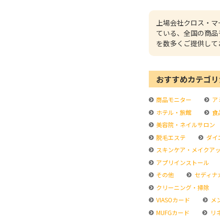
上場会社クロス・マ
ている、全国の商品
を数多くご提供して
おすすめカテゴリ
商品モニター
ア
ホテル・旅館
食
美容院・ネイルサロン
脱毛エステ
ダイ
スキンケア・メイクア
アプリインストール
その他
セディナ
クリーニング・掃除
VIASOカード
メ
MUFGカード
リ