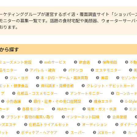
ーケティンググループが運営するポイ活・覆面調査サイト「ショッパー
モニターの募集一覧です。話題の食材宅配や美顔器、ウォーターサーバ
おります。
から探す
ミューズメント施設
webサービス
飲食店
保険相談
不動
品モニター
アパレル・雑貨
パチンコ
エステモニター
美
ジム・ヨガ
本・DVD・ゲーム・雑貨買取
美容
セゾンカ
エット・健康食品
資料請求・見積依頼
クレジット・デビットカード
ップ
化粧品・コスメモニター
アンケートモニター
ローンカー
小売店舗
銀行・証券・その他口座開設
痩身エステ
G-Style
カード
各種モニター
ANAカード
電気・ガス・水道
エス
ブランド・着物の服買い取り
インターネット回線
会員登録
ンズエステ
化粧品トライアルセット
オーディション
ダイナー
ネット
ボディケア・ヘアケア
スーパー
JCBカード
カー