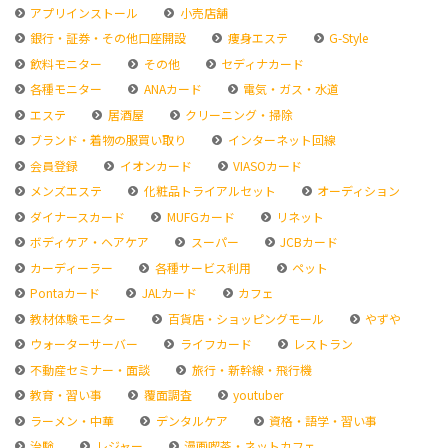
アプリインストール
小売店舗
銀行・証券・その他口座開設
痩身エステ
G-Style
飲料モニター
その他
セディナカード
各種モニター
ANAカード
電気・ガス・水道
エステ
居酒屋
クリーニング・掃除
ブランド・着物の服買い取り
インターネット回線
会員登録
イオンカード
VIASOカード
メンズエステ
化粧品トライアルセット
オーディション
ダイナースカード
MUFGカード
リネット
ボディケア・ヘアケア
スーパー
JCBカード
カーディーラー
各種サービス利用
ペット
Pontaカード
JALカード
カフェ
教材体験モニター
百貨店・ショッピングモール
やずや
ウォーターサーバー
ライフカード
レストラン
不動産セミナー・面談
旅行・新幹線・飛行機
教育・習い事
覆面調査
youtuber
ラーメン・中華
デンタルケア
資格・語学・習い事
治験
レジャー
漫画喫茶・ネットカフェ