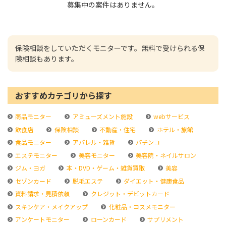
募集中の案件はありません。
保険相談をしていただくモニターです。無料で受けられる保
険相談もあります。
おすすめカテゴリから探す
商品モニター
アミューズメント施設
webサービス
飲食店
保険相談
不動産・住宅
ホテル・旅館
食品モニター
アパレル・雑貨
パチンコ
エステモニター
美容モニター
美容院・ネイルサロン
ジム・ヨガ
本・DVD・ゲーム・雑貨買取
美容
セゾンカード
脱毛エステ
ダイエット・健康食品
資料請求・見積依頼
クレジット・デビットカード
スキンケア・メイクアップ
化粧品・コスメモニター
アンケートモニター
ローンカード
サプリメント