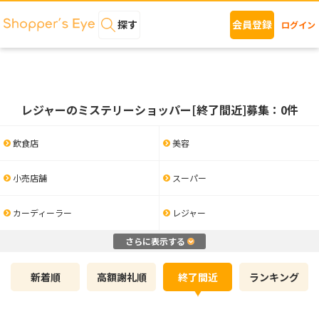
探す
会員登録
ログイン
レジャーのミステリーショッパー[終了間近]募集：0件
飲食店
美容
小売店舗
スーパー
カーディーラー
レジャー
さらに表示する
新着順
高額謝礼順
終了間近
ランキング