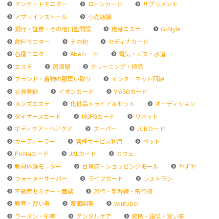
アンケートモニター
ローンカード
サプリメント
アプリインストール
小売店舗
銀行・証券・その他口座開設
痩身エステ
G-Style
飲料モニター
その他
セディナカード
各種モニター
ANAカード
電気・ガス・水道
エステ
居酒屋
クリーニング・掃除
ブランド・着物の服買い取り
インターネット回線
会員登録
イオンカード
VIASOカード
メンズエステ
化粧品トライアルセット
オーディション
ダイナースカード
MUFGカード
リネット
ボディケア・ヘアケア
スーパー
JCBカード
カーディーラー
各種サービス利用
ペット
Pontaカード
JALカード
カフェ
教材体験モニター
百貨店・ショッピングモール
やずや
ウォーターサーバー
ライフカード
レストラン
不動産セミナー・面談
旅行・新幹線・飛行機
教育・習い事
覆面調査
youtuber
ラーメン・中華
デンタルケア
資格・語学・習い事