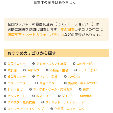
募集中の案件はありません。
全国のレジャーの覆面調査員（ミステリーショッパー）は、
実際に施設を訪問し調査します。
覆面調査
カテゴリの中には
漫画喫茶・ネットカフェ
、
パチンコ
などの調査があります。
おすすめカテゴリから探す
商品モニター
アミューズメント施設
webサービス
飲食店
保険相談
不動産・住宅
ホテル・旅館
食品モニター
アパレル・雑貨
パチンコ
エステモニター
美容モニター
美容院・ネイルサロン
ジム・ヨガ
本・DVD・ゲーム・雑貨買取
美容
セゾンカード
脱毛エステ
ダイエット・健康食品
資料請求・見積依頼
クレジット・デビットカード
スキンケア・メイクアップ
化粧品・コスメモニター