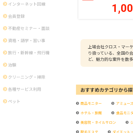
インターネット回線
1,0
会員登録
不動産セミナー・面談
資格・語学・習い事
上場会社クロス・マー
旅行・新幹線・飛行機
り扱っている、全国の
ど、魅力的な案件を数
治験
クリーニング・掃除
おすすめカテゴリから探
各種サービス利用
ペット
商品モニター
アミュー
ホテル・旅館
食品モニ
美容院・ネイルサロン
脱毛エステ
ダイエット