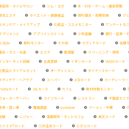
美容院・ネイルサロン
ジム・ヨガ
本・DVD・ゲーム・雑貨買取
脱毛エステ
ダイエット・健康食品
資料請求・見積依頼
クレ
スキンケア・メイクアップ
化粧品・コスメモニター
アンケートモ
サプリメント
アプリインストール
小売店舗
銀行・証券・
-Style
飲料モニター
その他
セディナカード
各種
電気・ガス・水道
エステ
居酒屋
クリーニング・掃除
インターネット回線
会員登録
イオンカード
VIASOカード
化粧品トライアルセット
オーディション
ダイナースカード
ボディケア・ヘアケア
スーパー
JCBカード
カーディーラー
Pontaカード
JALカード
カフェ
教材体験モニター
ウォーターサーバー
ライフカード
レストラン
不動産セミ
教育・習い事
覆面調査
youtuber
ラーメン・中華
治験
レジャー
漫画喫茶・ネットカフェ
楽天カード
ファミマTカード
三井住友カード
エポスカード