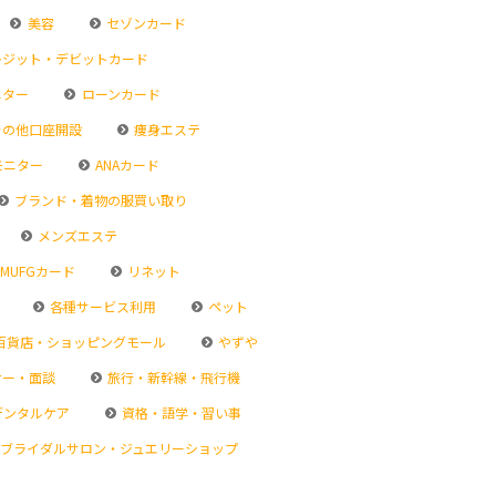
美容
セゾンカード
ジット・デビットカード
ニター
ローンカード
その他口座開設
痩身エステ
モニター
ANAカード
ブランド・着物の服買い取り
メンズエステ
MUFGカード
リネット
各種サービス利用
ペット
百貨店・ショッピングモール
やずや
ナー・面談
旅行・新幹線・飛行機
デンタルケア
資格・語学・習い事
ブライダルサロン・ジュエリーショップ