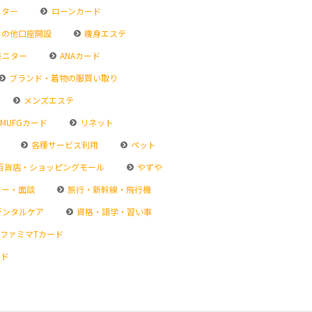
ニター
ローンカード
その他口座開設
痩身エステ
モニター
ANAカード
ブランド・着物の服買い取り
メンズエステ
MUFGカード
リネット
各種サービス利用
ペット
百貨店・ショッピングモール
やずや
ナー・面談
旅行・新幹線・飛行機
デンタルケア
資格・語学・習い事
ファミマTカード
ード