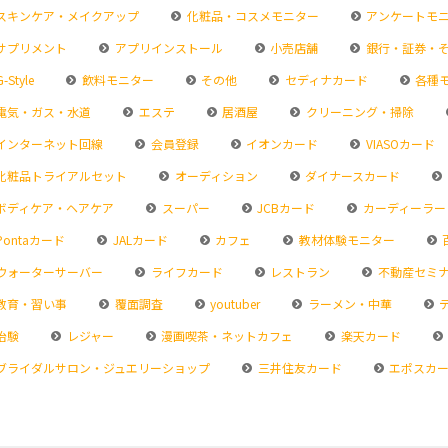
スキンケア・メイクアップ
化粧品・コスメモニター
アンケートモ
サプリメント
アプリインストール
小売店舗
銀行・証券・
-Style
飲料モニター
その他
セディナカード
各種
電気・ガス・水道
エステ
居酒屋
クリーニング・掃除
インターネット回線
会員登録
イオンカード
VIASOカード
化粧品トライアルセット
オーディション
ダイナースカード
ボディケア・ヘアケア
スーパー
JCBカード
カーディーラー
Pontaカード
JALカード
カフェ
教材体験モニター
ウォーターサーバー
ライフカード
レストラン
不動産セミ
教育・習い事
覆面調査
youtuber
ラーメン・中華
治験
レジャー
漫画喫茶・ネットカフェ
楽天カード
ブライダルサロン・ジュエリーショップ
三井住友カード
エポスカ