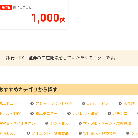
締切日
終了しました
1,000
pt
銀行・FX・証券の口座開設をしていただくモニターです。
おすすめカテゴリから探す
商品モニター
アミューズメント施設
webサービス
飲食店
ホテル・旅館
食品モニター
アパレル・雑貨
パチンコ
美容院・ネイルサロン
ジム・ヨガ
本・DVD・ゲーム・雑貨買取
脱毛エステ
ダイエット・健康食品
資料請求・見積依頼
クレ