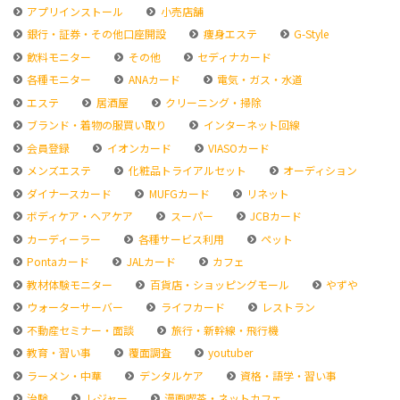
アプリインストール
小売店舗
銀行・証券・その他口座開設
痩身エステ
G-Style
飲料モニター
その他
セディナカード
各種モニター
ANAカード
電気・ガス・水道
エステ
居酒屋
クリーニング・掃除
ブランド・着物の服買い取り
インターネット回線
会員登録
イオンカード
VIASOカード
メンズエステ
化粧品トライアルセット
オーディション
ダイナースカード
MUFGカード
リネット
ボディケア・ヘアケア
スーパー
JCBカード
カーディーラー
各種サービス利用
ペット
Pontaカード
JALカード
カフェ
教材体験モニター
百貨店・ショッピングモール
やずや
ウォーターサーバー
ライフカード
レストラン
不動産セミナー・面談
旅行・新幹線・飛行機
教育・習い事
覆面調査
youtuber
ラーメン・中華
デンタルケア
資格・語学・習い事
治験
レジャー
漫画喫茶・ネットカフェ