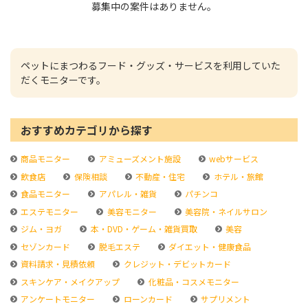
募集中の案件はありません。
ペットにまつわるフード・グッズ・サービスを利用していた
だくモニターです。
おすすめカテゴリから探す
商品モニター
アミューズメント施設
webサービス
飲食店
保険相談
不動産・住宅
ホテル・旅館
食品モニター
アパレル・雑貨
パチンコ
エステモニター
美容モニター
美容院・ネイルサロン
ジム・ヨガ
本・DVD・ゲーム・雑貨買取
美容
セゾンカード
脱毛エステ
ダイエット・健康食品
資料請求・見積依頼
クレジット・デビットカード
スキンケア・メイクアップ
化粧品・コスメモニター
アンケートモニター
ローンカード
サプリメント