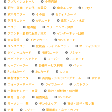
アプリインストール
小売店舗
銀行・証券・その他口座開設
痩身エステ
G-Style
飲料モニター
その他
セディナカード
各種モニター
ANAカード
電気・ガス・水道
エステ
居酒屋
クリーニング・掃除
ブランド・着物の服買い取り
インターネット回線
会員登録
イオンカード
VIASOカード
メンズエステ
化粧品トライアルセット
オーディション
ダイナースカード
MUFGカード
リネット
ボディケア・ヘアケア
スーパー
JCBカード
カーディーラー
各種サービス利用
ペット
Pontaカード
JALカード
カフェ
教材体験モニター
百貨店・ショッピングモール
やずや
ウォーターサーバー
ライフカード
レストラン
不動産セミナー・面談
旅行・新幹線・飛行機
教育・習い事
覆面調査
youtuber
ラーメン・中華
デンタルケア
資格・語学・習い事
治験
レジャー
漫画喫茶・ネットカフェ