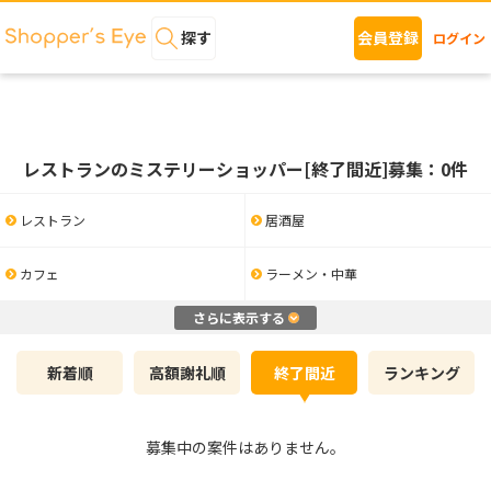
探す
会員登録
ログイン
レストランのミステリーショッパー[終了間近]募集：0件
レストラン
居酒屋
カフェ
ラーメン・中華
さらに表示する
新着順
高額謝礼順
終了間近
ランキング
募集中の案件はありません。