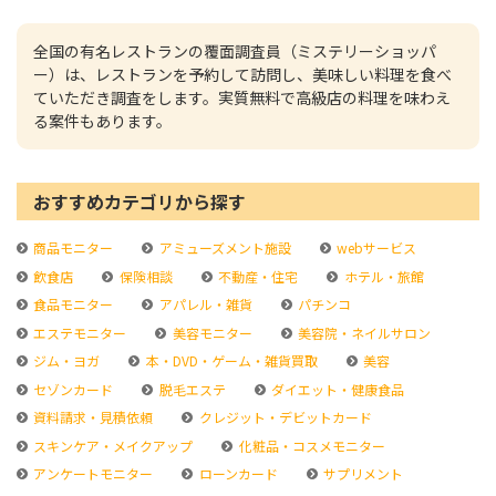
全国の有名レストランの覆面調査員（ミステリーショッパ
ー）は、レストランを予約して訪問し、美味しい料理を食べ
ていただき調査をします。実質無料で高級店の料理を味わえ
る案件もあります。
おすすめカテゴリから探す
商品モニター
アミューズメント施設
webサービス
飲食店
保険相談
不動産・住宅
ホテル・旅館
食品モニター
アパレル・雑貨
パチンコ
エステモニター
美容モニター
美容院・ネイルサロン
ジム・ヨガ
本・DVD・ゲーム・雑貨買取
美容
セゾンカード
脱毛エステ
ダイエット・健康食品
資料請求・見積依頼
クレジット・デビットカード
スキンケア・メイクアップ
化粧品・コスメモニター
アンケートモニター
ローンカード
サプリメント