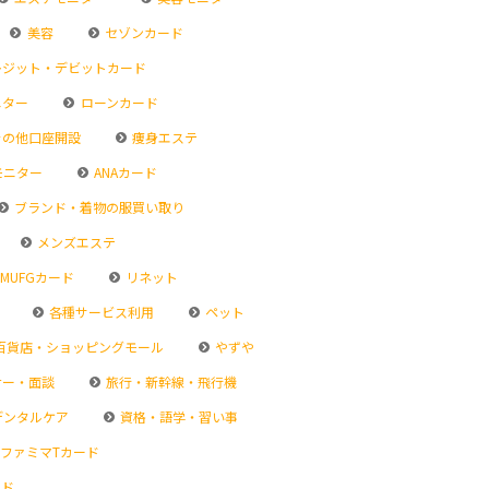
美容
セゾンカード
ジット・デビットカード
ニター
ローンカード
その他口座開設
痩身エステ
モニター
ANAカード
ブランド・着物の服買い取り
メンズエステ
MUFGカード
リネット
各種サービス利用
ペット
百貨店・ショッピングモール
やずや
ナー・面談
旅行・新幹線・飛行機
デンタルケア
資格・語学・習い事
ファミマTカード
ード