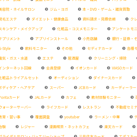
美容院・ネイルサロン
ジム・ヨガ
本・DVD・ゲーム・雑貨買取
脱毛エステ
ダイエット・健康食品
資料請求・見積依頼
クレ
スキンケア・メイクアップ
化粧品・コスメモニター
アンケートモ
サプリメント
アプリインストール
小売店舗
銀行・証券・
-Style
飲料モニター
その他
セディナカード
各種
電気・ガス・水道
エステ
居酒屋
クリーニング・掃除
インターネット回線
会員登録
イオンカード
VIASOカード
化粧品トライアルセット
オーディション
ダイナースカード
ボディケア・ヘアケア
スーパー
JCBカード
カーディーラー
Pontaカード
JALカード
カフェ
教材体験モニター
ウォーターサーバー
ライフカード
レストラン
不動産セミ
教育・習い事
覆面調査
youtuber
ラーメン・中華
治験
レジャー
漫画喫茶・ネットカフェ
楽天カード
ブライダルサロン・ジュエリーショップ
三井住友カード
エポスカ