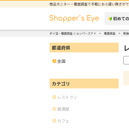
商品モニター・覆面調査で手軽にお小遣い稼ぎがで
初めて
ポイ活・覆面調査 ショッパーズアイ
覆面調査
飲食
都道府県
全国
カテゴリ
レストラン
居酒屋
カフェ