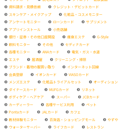
資料請求・見積依頼
クレジット・デビットカード
スキンケア・メイクアップ
化粧品・コスメモニター
アンケートモニター
ローンカード
サプリメント
アプリインストール
小売店舗
銀行・証券・その他口座開設
痩身エステ
G-Style
飲料モニター
その他
セディナカード
各種モニター
ANAカード
電気・ガス・水道
エステ
居酒屋
クリーニング・掃除
ブランド・着物の服買い取り
インターネット回線
会員登録
イオンカード
VIASOカード
メンズエステ
化粧品トライアルセット
オーディション
ダイナースカード
MUFGカード
リネット
ボディケア・ヘアケア
スーパー
JCBカード
カーディーラー
各種サービス利用
ペット
Pontaカード
JALカード
カフェ
教材体験モニター
百貨店・ショッピングモール
やずや
ウォーターサーバー
ライフカード
レストラン