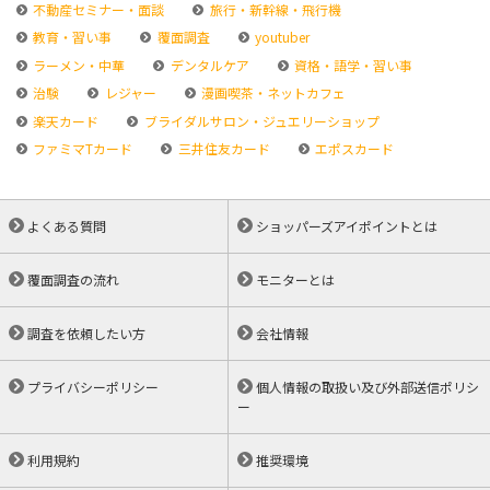
不動産セミナー・面談
旅行・新幹線・飛行機
教育・習い事
覆面調査
youtuber
ラーメン・中華
デンタルケア
資格・語学・習い事
治験
レジャー
漫画喫茶・ネットカフェ
楽天カード
ブライダルサロン・ジュエリーショップ
ファミマTカード
三井住友カード
エポスカード
よくある質問
ショッパーズアイポイントとは
覆面調査の流れ
モニターとは
調査を依頼したい方
会社情報
プライバシーポリシー
個人情報の取扱い及び外部送信ポリシ
ー
利用規約
推奨環境