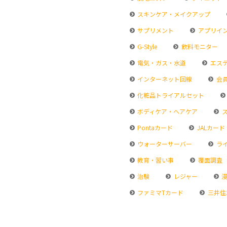
スキンケア・メイクアップ
サプリメント
アプリイ
G-Style
飲料モニター
電気・ガス・水道
エス
インターネット回線
会
化粧品トライアルセット
ボディケア・ヘアケア
ス
Pontaカード
JALカード
ウォーターサーバー
ラ
教育・習い事
覆面調査
治験
レジャー
漫
ファミマTカード
三井住