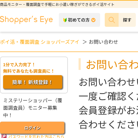
商品モニター・覆面調査で手軽にお小遣い稼ぎができるポイ活サイト
初めての方
探す
ポイ活・覆面調査 ショッパーズアイ
お問い合わせ
お問い合
1分で入力完了！
無料であなたも調査員に！
お問い合わせ
簡単！ 新規登録！
一度ご確認く
ミステリーショッパー（覆
会員登録がお
面調査員）モニター募集
中！
合わせくださ
ログイン
パスワードを忘れた方はこちら