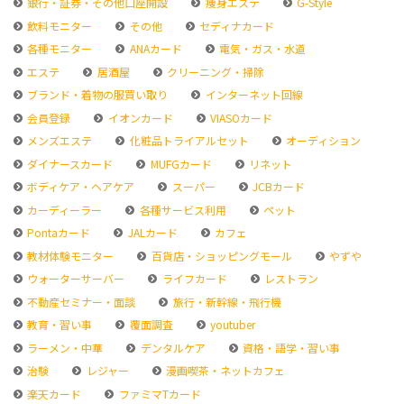
銀行・証券・その他口座開設
痩身エステ
G-Style
飲料モニター
その他
セディナカード
各種モニター
ANAカード
電気・ガス・水道
エステ
居酒屋
クリーニング・掃除
ブランド・着物の服買い取り
インターネット回線
会員登録
イオンカード
VIASOカード
メンズエステ
化粧品トライアルセット
オーディション
ダイナースカード
MUFGカード
リネット
ボディケア・ヘアケア
スーパー
JCBカード
カーディーラー
各種サービス利用
ペット
Pontaカード
JALカード
カフェ
教材体験モニター
百貨店・ショッピングモール
やずや
ウォーターサーバー
ライフカード
レストラン
不動産セミナー・面談
旅行・新幹線・飛行機
教育・習い事
覆面調査
youtuber
ラーメン・中華
デンタルケア
資格・語学・習い事
治験
レジャー
漫画喫茶・ネットカフェ
楽天カード
ファミマTカード