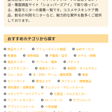
活・覆面調査サイト「ショッパーズアイ」で取り扱ってい
る、美容モニターの募集一覧です。コスメやスキンケア商
品、脱毛の利用モニターなど、魅力的な案件を数多くご提供
しております。
おすすめカテゴリから探す
商品モニター
アミューズメント施設
webサービス
飲食店
保険相談
不動産・住宅
ホテル・旅館
食品モニター
アパレル・雑貨
パチンコ
エステモニター
美容モニター
美容院・ネイルサロン
ジム・ヨガ
本・DVD・ゲーム・雑貨買取
美容
セゾンカード
脱毛エステ
ダイエット・健康食品
資料請求・見積依頼
クレジット・デビットカード
スキンケア・メイクアップ
化粧品・コスメモニター
アンケートモニター
ローンカード
サプリメント
アプリインストール
小売店舗