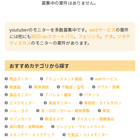
募集中の案件はありません。
youtuberのモニターを多数募集中です。
webサービス
の案件
には他にも
KDDI auスマートパス
、
フェリシモ
、
ゲオ
、
ツタヤ
ディスカス
のモニターの案件があります。
おすすめカテゴリから探す
商品モニター
アミューズメント施設
webサービス
飲食店
保険相談
不動産・住宅
ホテル・旅館
食品モニター
アパレル・雑貨
パチンコ
エステモニター
美容モニター
美容院・ネイルサロン
ジム・ヨガ
本・DVD・ゲーム・雑貨買取
美容
セゾンカード
脱毛エステ
ダイエット・健康食品
資料請求・見積依頼
クレジット・デビットカード
スキンケア・メイクアップ
化粧品・コスメモニター