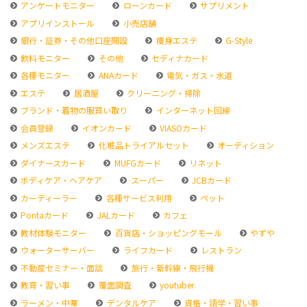
アンケートモニター
ローンカード
サプリメント
アプリインストール
小売店舗
銀行・証券・その他口座開設
痩身エステ
G-Style
飲料モニター
その他
セディナカード
各種モニター
ANAカード
電気・ガス・水道
エステ
居酒屋
クリーニング・掃除
ブランド・着物の服買い取り
インターネット回線
会員登録
イオンカード
VIASOカード
メンズエステ
化粧品トライアルセット
オーディション
ダイナースカード
MUFGカード
リネット
ボディケア・ヘアケア
スーパー
JCBカード
カーディーラー
各種サービス利用
ペット
Pontaカード
JALカード
カフェ
教材体験モニター
百貨店・ショッピングモール
やずや
ウォーターサーバー
ライフカード
レストラン
不動産セミナー・面談
旅行・新幹線・飛行機
教育・習い事
覆面調査
youtuber
ラーメン・中華
デンタルケア
資格・語学・習い事