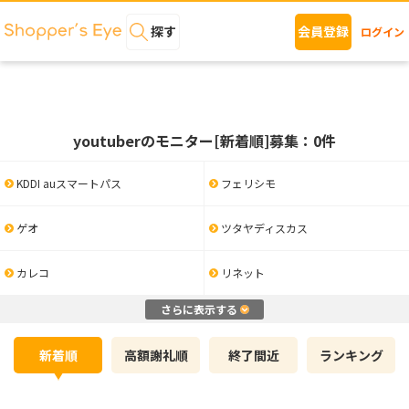
探す
会員登録
ログイン
youtuberのモニター[新着順]募集：0件
KDDI auスマートパス
フェリシモ
ゲオ
ツタヤディスカス
カレコ
リネット
さらに表示する
新着順
高額謝礼順
終了間近
ランキング