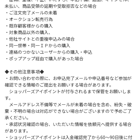
未払い、商品受領の延期や受取拒否などの場合
・ご注文完了メールの未着
・オークション転売行為
・既存顧客様からの購入
・対象商品以外の購入、
・他社サイトとの重複申込みの場合
・同一世帯・同一ＩＰからの購入
・連絡のつかないユーザーからの購入・申込
・ポップアップ経由で購入があった場合
◆その他注意事項◆
・お問い合わせの際に、お申込完了メールや申込番号など参加が
確認できる情報のご提出をお願いする場合があります。
ショッパーズアイポイントが付与されるまで保管をお願いしま
す。
メールアドレス不備等でメールが未着の場合を含め、紛失・破
棄・不明の場合は対応ができない場合がございますので予めご了
承ください。
・承認状況確認の場合、いただいた情報を依頼元へ提供する場合
があります。
・ショッパーズアイポイントは入金確認完了から60～90日後に付