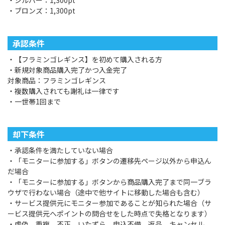
・ブロンズ：1,300pt
承認条件
・【フラミンゴレギンス】を初めて購入される方
・新規対象商品購入完了かつ入金完了
対象商品：フラミンゴレギンス
・複数購入されても謝礼は一律です
・一世帯1回まで
却下条件
・承認条件を満たしていない場合
・「モニターに参加する」ボタンの遷移先ページ以外から申込ん
だ場合
・「モニターに参加する」ボタンから商品購入完了まで同一ブラ
ウザで行わない場合（途中で他サイトに移動した場合も含む）
・サービス提供元にモニター参加であることが知られた場合（サ
ービス提供元へポイントの問合せをした時点で失格となります）
・虚偽、重複、不正、いたずら、申込不備、返品、キャンセル、