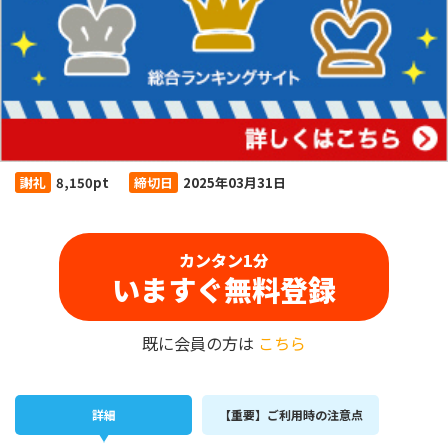
謝礼
8,150pt
締切日
2025年03月31日
カンタン1分
いますぐ無料登録
既に会員の方は
こちら
詳細
【重要】ご利用時の注意点