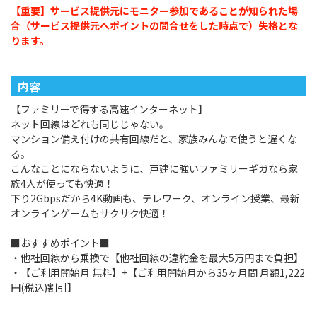
【重要】サービス提供元にモニター参加であることが知られた場
合（サービス提供元へポイントの問合せをした時点で）失格とな
ります。
内容
【ファミリーで得する高速インターネット】
ネット回線はどれも同じじゃない。
マンション備え付けの共有回線だと、家族みんなで使うと遅くな
る。
こんなことにならないように、戸建に強いファミリーギガなら家
族4人が使っても快適！
下り2Gbpsだから4K動画も、テレワーク、オンライン授業、最新
オンラインゲームもサクサク快適！
■おすすめポイント■
・他社回線から乗換で【他社回線の違約金を最大5万円まで負担】
・【ご利用開始月 無料】+【ご利用開始月から35ヶ月間 月額1,222
円(税込)割引】