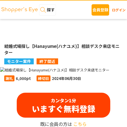
探す
会員登録
ログイン
結婚式場探し【Hanayume(ハナユメ)】相談デスク来店モニ
ター
モニター案件
終了間近
謝礼
6,000pt
締切日
2024年06月30日
カンタン1分
いますぐ無料登録
既に会員の方は
こちら