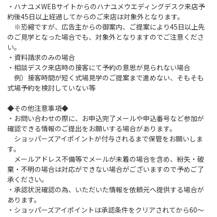
・ハナユメWEBサイトからのハナユメウエディングデスク来店予
約後45日以上経過してからのご来店は対象外となります。
※恐縮ですが、広告主からの御案内、ご提案により45日以上先
のご見学となった場合でも、対象外となりますのでご注意くださ
い。
・資料請求のみの場合
・相談デスク来店時の接客にて予約の意思が見られない場合
例）接客時間が短く式場見学のご提案まで進めない、そもそも
式場予約を検討していない等
◆その他注意事項◆
・お問い合わせの際に、お申込完了メールや申込番号など参加が
確認できる情報のご提出をお願いする場合があります。
ショッパーズアイポイントが付与されるまで保管をお願いしま
す。
メールアドレス不備等でメールが未着の場合を含め、紛失・破
棄・不明の場合は対応ができない場合がございますので予めご了
承ください。
・承認状況確認の為、いただいた情報を依頼元へ提供する場合が
あります。
・ショッパーズアイポイントは承認条件をクリアされてから60～