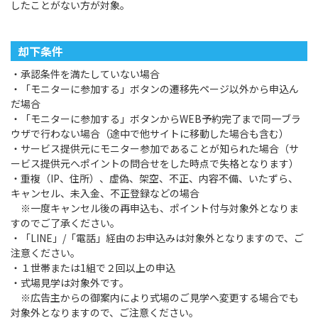
したことがない方が対象。
却下条件
・承認条件を満たしていない場合
・「モニターに参加する」ボタンの遷移先ページ以外から申込ん
だ場合
・「モニターに参加する」ボタンからWEB予約完了まで同一ブラ
ウザで行わない場合（途中で他サイトに移動した場合も含む）
・サービス提供元にモニター参加であることが知られた場合（サ
ービス提供元へポイントの問合せをした時点で失格となります）
・重複（IP、住所）、虚偽、架空、不正、内容不備、いたずら、
キャンセル、未入金、不正登録などの場合
※一度キャンセル後の再申込も、ポイント付与対象外となりま
すのでご了承ください。
・「LINE」/「電話」経由のお申込みは対象外となりますので、ご
注意ください。
・１世帯または1組で２回以上の申込
・式場見学は対象外です。
※広告主からの御案内により式場のご見学へ変更する場合でも
対象外となりますので、ご注意ください。