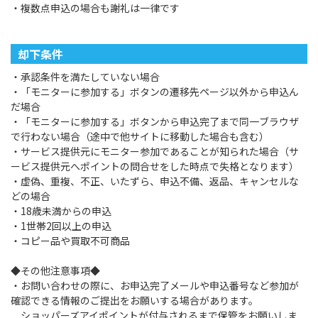
・複数点申込の場合も謝礼は一律です
却下条件
・承認条件を満たしていない場合
・「モニターに参加する」ボタンの遷移先ページ以外から申込ん
だ場合
・「モニターに参加する」ボタンから申込完了まで同一ブラウザ
で行わない場合（途中で他サイトに移動した場合も含む）
・サービス提供元にモニター参加であることが知られた場合（サ
ービス提供元へポイントの問合せをした時点で失格となります）
・虚偽、重複、不正、いたずら、申込不備、返品、キャンセルな
どの場合
・18歳未満からの申込
・1世帯2回以上の申込
・コピー品や買取不可商品
◆その他注意事項◆
・お問い合わせの際に、お申込完了メールや申込番号など参加が
確認できる情報のご提出をお願いする場合があります。
ショッパーズアイポイントが付与されるまで保管をお願いしま