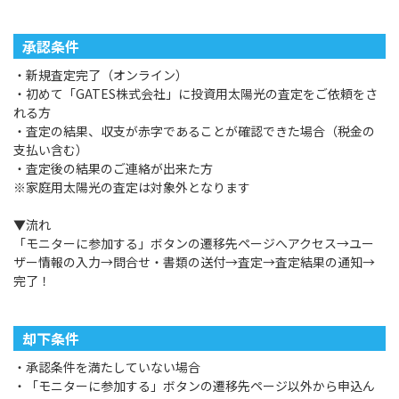
承認条件
・新規査定完了（オンライン）
・初めて「GATES株式会社」に投資用太陽光の査定をご依頼をさ
れる方
・査定の結果、収支が赤字であることが確認できた場合（税金の
支払い含む）
・査定後の結果のご連絡が出来た方
※家庭用太陽光の査定は対象外となります
▼流れ
「モニターに参加する」ボタンの遷移先ページへアクセス→ユー
ザー情報の入力→問合せ・書類の送付→査定→査定結果の通知→
完了！
却下条件
・承認条件を満たしていない場合
・「モニターに参加する」ボタンの遷移先ページ以外から申込ん