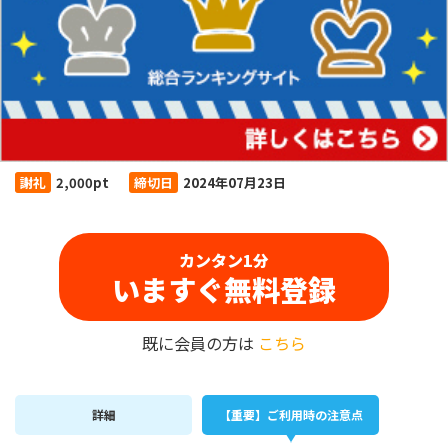
謝礼
2,000pt
締切日
2024年07月23日
カンタン1分
いますぐ無料登録
既に会員の方は
こちら
詳細
【重要】ご利用時の注意点