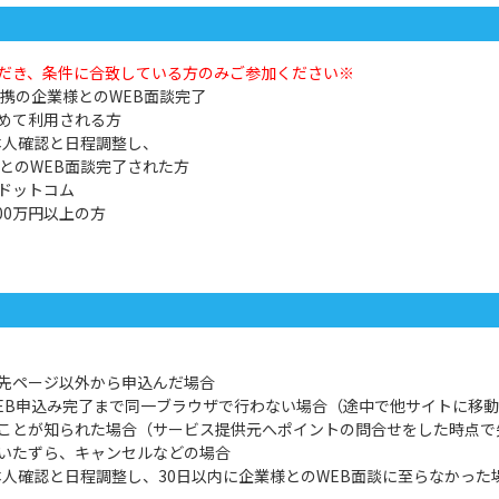
だき、条件に合致している方のみご参加ください※
携の企業様とのWEB面談完了
めて利用される方
本人確認と日程調整し、
とのWEB面談完了された方
ドットコム
00万円以上の方
先ページ以外から申込んだ場合
EB申込み完了まで同一ブラウザで行わない場合（途中で他サイトに移
ことが知られた場合（サービス提供元へポイントの問合せをした時点で
いたずら、キャンセルなどの場合
本人確認と日程調整し、30日以内に企業様とのWEB面談に至らなかった