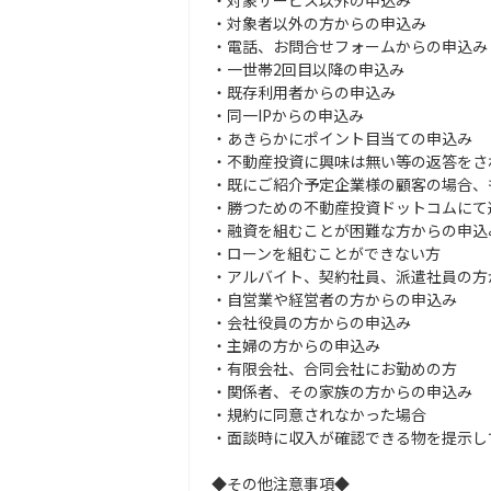
・対象サービス以外の申込み
・対象者以外の方からの申込み
・電話、お問合せフォームからの申込み
・一世帯2回目以降の申込み
・既存利用者からの申込み
・同一IPからの申込み
・あきらかにポイント目当ての申込み
・不動産投資に興味は無い等の返答をさ
・既にご紹介予定企業様の顧客の場合、
・勝つための不動産投資ドットコムにて
・融資を組むことが困難な方からの申込
・ローンを組むことができない方
・アルバイト、契約社員、派遣社員の方
・自営業や経営者の方からの申込み
・会社役員の方からの申込み
・主婦の方からの申込み
・有限会社、合同会社にお勤めの方
・関係者、その家族の方からの申込み
・規約に同意されなかった場合
・面談時に収入が確認できる物を提示し
◆その他注意事項◆