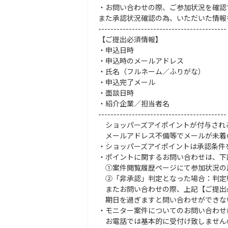
・お問い合わせの際、ご参加状況を確認
また承認状況確認の為、いただいた情報
------------------------------------------
【ご提出必須情報】
・申込日時
・申込時のメールアドレス
・氏名（フルネーム／ふりがな）
・申込完了メール
・面談日時
・紹介企業／担当者名
------------------------------------------
ショッパーズアイポイントが付与され
メールアドレス不備等でメールが未着
・ショッパーズアイポイントは承認条件を
・ポイントに関するお問い合わせは、下
①案件閲覧履歴ページにて参加状況の反
②「非承認」判定となった場合：判定結
またお問い合わせの際、上記【ご提出
期日を過ぎますと問い合わせができな
・モニター案件についてのお問い合わせ
お電話では基本的に受付け致しません