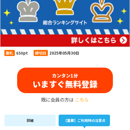
謝礼
650pt
締切日
2025年05月30日
カンタン1分
いますぐ無料登録
既に会員の方は
こちら
詳細
【重要】ご利用時の注意点