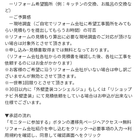
ーリフォーム希望箇所（例：キッチンの交換、お風呂の交換な
ど）
ーご予算感
ー現地調査（ご自宅でリフォーム会社に希望工事箇所をみても
らい見積もりを提出してもらうお時間）の可否
※リフォームの見積もり算出に必要な現地調査のご対応が頂けな
い場合は対象外とさせて頂きます。
※申し込み~見積書取得までは無料となっております。
（リフォーム会社各社からの見積書を確認した後、各社に工事を
依頼するのにはお金がかかります）
※お客様のご希望に沿うリフォーム会社がいない場合は申し訳ご
ざいませんが無効とさせて頂きます。
※一世帯1回限りとさせて頂きます。
※30日以内に「外壁塗装コンシェルジュ」もしくは「リショップ
ナビ 外壁塗装」にて見積依頼をしている場合はお申込が出来ない
仕様でございます。
▼承認の流れ
「モニターに参加する」ボタンの遷移先ページへアクセス→無料
リフォーム会社紹介を申し込むをクリック→必要事項の入力→利
用規約を確認し、同意して確認画面へをクリック