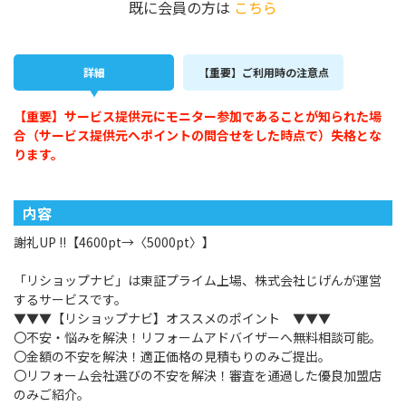
既に会員の方は
こちら
詳細
【重要】ご利用時の注意点
【重要】サービス提供元にモニター参加であることが知られた場
合（サービス提供元へポイントの問合せをした時点で）失格とな
ります。
内容
謝礼UP !!【4600pt→〈5000pt〉】
「リショップナビ」は東証プライム上場、株式会社じげんが運営
するサービスです。
▼▼▼【リショップナビ】オススメのポイント ▼▼▼
〇不安・悩みを解決！リフォームアドバイザーへ無料相談可能。
〇金額の不安を解決！適正価格の見積もりのみご提出。
〇リフォーム会社選びの不安を解決！審査を通過した優良加盟店
のみご紹介。