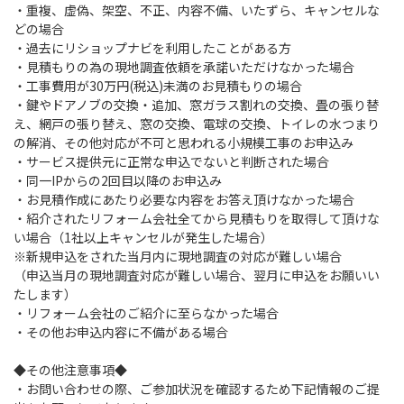
・重複、虚偽、架空、不正、内容不備、いたずら、キャンセルな
どの場合
・過去にリショップナビを利用したことがある方
・見積もりの為の現地調査依頼を承諾いただけなかった場合
・工事費用が30万円(税込)未満のお見積もりの場合
・鍵やドアノブの交換・追加、窓ガラス割れの交換、畳の張り替
え、網戸の張り替え、窓の交換、電球の交換、トイレの水つまり
の解消、その他対応が不可と思われる小規模工事のお申込み
・サービス提供元に正常な申込でないと判断された場合
・同一IPからの2回目以降のお申込み
・お見積作成にあたり必要な内容をお答え頂けなかった場合
・紹介されたリフォーム会社全てから見積もりを取得して頂けな
い場合（1社以上キャンセルが発生した場合）
※新規申込をされた当月内に現地調査の対応が難しい場合
（申込当月の現地調査対応が難しい場合、翌月に申込をお願いい
たします）
・リフォーム会社のご紹介に至らなかった場合
・その他お申込内容に不備がある場合
◆その他注意事項◆
・お問い合わせの際、ご参加状況を確認するため下記情報のご提