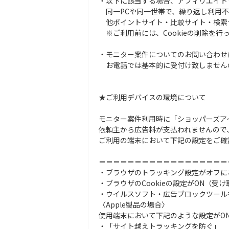
・以下に該当する場合、アフィリエイト
同一PCや同一世帯で、繰り返し利用不
他ポイントサイト・比較サイト・検索
※ご利用前には、Cookieの削除を行
・モニター案件についてのお問い合わせ
お電話では基本的に受付け致しません
★ご利用デバイスの環境について
モニター案件利用時に「ショッパーズア
依頼主から広告料が支払われませんので
ご利用の端末において下記の設定をご確
＝＝＝＝＝＝＝＝＝＝＝＝＝＝＝＝＝＝
・ブラウザのトラッキング設定がオフに
・ブラウザのCookieの設定がON（受
・ウイルスソフト・広告ブロックツール
〈Apple製品の場合〉
使用端末において下記のような設定がON
・「サイト越えトラッキングを防ぐ」