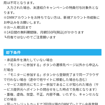
用は不可となります。
入力された場合、友達紹介キャンペーンの特典付与対象外とな
ります。
※DMMアカウントをお持ちでない方は、新規アカウント作成後に
お申込みをお願いします。
※お一人様1回まで
※14日間の無料期間後、月額550円(税込)がかかります
┗月毎ではないのでご注意願います
却下条件
・承認条件を満たしていない場合
・「モニターに参加する」ボタンの遷移先ページ以外から申込ん
だ場合
・「モニターに参加する」ボタンから登録完了まで同一ブラウザ
で行わない場合（途中で他サイトに移動した場合も含む）
・サービス提供元にモニター参加であることが知られた場合（サ
ービス提供元へポイントの問合せをした時点で失格となります）
・重複、虚偽、架空、不正、内容不備、いたずら、キャンセルな
どの場合
・同一クレジットカードで2回目以降のDMMプレミアム会員登録