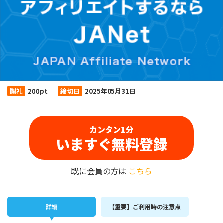
謝礼
200pt
締切日
2025年05月31日
カンタン1分
いますぐ無料登録
既に会員の方は
こちら
詳細
【重要】ご利用時の注意点