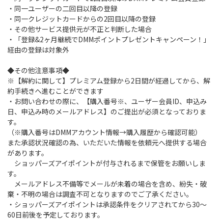
・同一ユーザーの二回目以降の登録
・同一クレジットカードからの2回目以降の登録
・その他サービス提供元が不正と判断した場合
・「登録&2ヶ月継続でDMMポイントプレゼントキャンペーン！」
経由の登録は対象外
◆その他注意事項◆
※【解約に関して】プレミアム登録から2日間が経過してから、解
約手続きへ進むことができます
・お問い合わせの際に、【購入番号※、ユーザー会員ID、申込み
日、申込み時のメールアドレス】のご提出が必須となっておりま
す。
（※購入番号はDMMアカウント情報→購入履歴から確認可能）
また承認状況確認の為、いただいた情報を依頼元へ提供する場合
があります。
ショッパーズアイポイントが付与されるまで保管をお願いしま
す。
メールアドレス不備等でメールが未着の場合を含め、紛失・破
棄・不明の場合は調査不可となりますのでご了承ください。
・ショッパーズアイポイントは承認条件をクリアされてから30～
60日前後を予定しております。