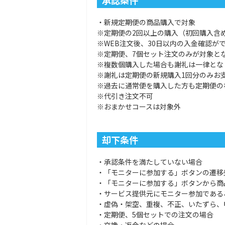
承認条件
・新規定期便の商品購入で対象
※定期便の2回以上の購入（初回購入含
※WEB注文後、30日以内の入金確認が
※定期便、7個セット注文のみが対象と
※複数個購入した場合も謝礼は一律とな
※謝礼は定期便の新規購入1回分のみお
※過去に通常便を購入した方も定期便の
※代引き注文不可
※おまかせコースは対象外
却下条件
・承認条件を満たしていない場合
・「モニターに参加する」ボタンの遷移
・「モニターに参加する」ボタンから商
・サービス提供元にモニター参加である
・虚偽・架空、重複、不正、いたずら、
・定期便、5個セットでの注文の場合