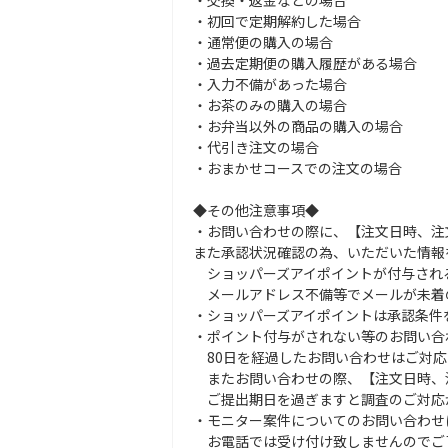
・交換・返金などの場合
・初回で定期解約した場合
・通常便の購入の場合
・過去定期便の購入履歴がある場合
・入力不備があった場合
・お茶のみの購入の場合
・お弁当以外の商品の購入の場合
・代引き注文の場合
・おまかせコースでの注文の場合
◆その他注意事項◆
・お問い合わせの際に、【注文日時、注
また承認状況確認の為、いただいた情報
ショッパーズアイポイントが付与され
メールアドレス不備等でメールが未着
・ショッパーズアイポイントは承認条件
・ポイント付与がされない等のお問い合
80日を経過したお問い合わせはご対応
またお問い合わせの際、【注文日時、
ご提出期日を過ぎますと調査のご対応
・モニター案件についてのお問い合わせ
お電話では受け付け致しませんのでご