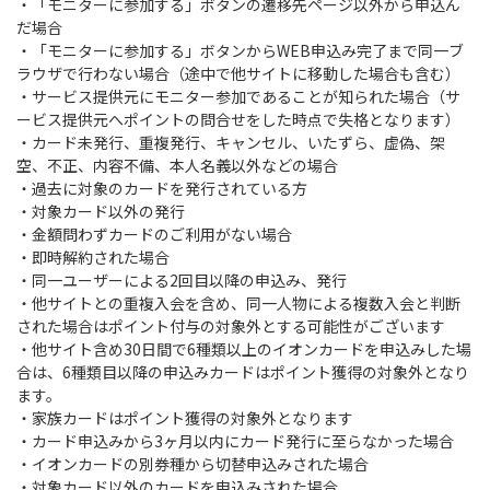
・「モニターに参加する」ボタンの遷移先ページ以外から申込ん
だ場合
・「モニターに参加する」ボタンからWEB申込み完了まで同一ブ
ラウザで行わない場合（途中で他サイトに移動した場合も含む）
・サービス提供元にモニター参加であることが知られた場合（サ
ービス提供元へポイントの問合せをした時点で失格となります）
・カード未発行、重複発行、キャンセル、いたずら、虚偽、架
空、不正、内容不備、本人名義以外などの場合
・過去に対象のカードを発行されている方
・対象カード以外の発行
・金額問わずカードのご利用がない場合
・即時解約された場合
・同一ユーザーによる2回目以降の申込み、発行
・他サイトとの重複入会を含め、同一人物による複数入会と判断
された場合はポイント付与の対象外とする可能性がございます
・他サイト含め30日間で6種類以上のイオンカードを申込みした場
合は、6種類目以降の申込みカードはポイント獲得の対象外となり
ます。
・家族カードはポイント獲得の対象外となります
・カード申込みから3ヶ月以内にカード発行に至らなかった場合
・イオンカードの別券種から切替申込みされた場合
・対象カード以外のカードを申込みされた場合