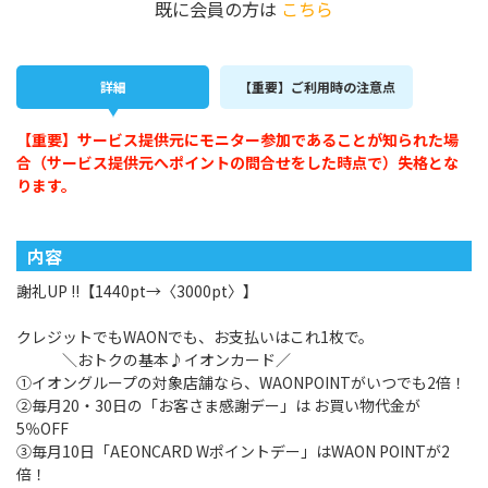
既に会員の方は
こちら
詳細
【重要】ご利用時の注意点
【重要】サービス提供元にモニター参加であることが知られた場
合（サービス提供元へポイントの問合せをした時点で）失格とな
ります。
内容
謝礼UP !!【1440pt→〈3000pt〉】
クレジットでもWAONでも、お支払いはこれ1枚で。
＼おトクの基本♪イオンカード／
①イオングループの対象店舗なら、WAONPOINTがいつでも2倍！
②毎月20・30日の「お客さま感謝デー」は お買い物代金が
5％OFF
③毎月10日「AEONCARD Wポイントデー」はWAON POINTが2
倍！