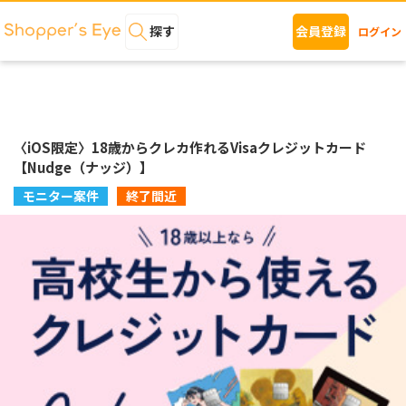
探す
会員登録
ログイン
〈iOS限定〉18歳からクレカ作れるVisaクレジットカード
【Nudge（ナッジ）】
モニター案件
終了間近