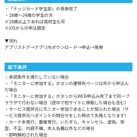
・「ナッジカード学生部」の発券完了
・18歳～24歳の学生の方
※18歳以上であれば高校生も可
※iOSからの申込限定
▼流れ
アプリストア→アプリ内ダウンロード→申込→発券
却下条件
・承認条件を満たしていない場合
・「モニターに参加する」ボタンの遷移先ページ以外から申込ん
だ場合
・「モニターに参加する」ボタンからWEB申込み完了まで同一ブ
ラウザで行わない場合（途中で他サイトに移動した場合も含む）
・サービス提供元にモニター参加であることが知られた場合（サ
ービス提供元へポイントの問合せをした時点で失格となります）
・カード未発行、重複発行、いたずら、キャンセル、虚偽、架
空、不正、内容不備、本人名義以外などの場合
・即時解約された場合