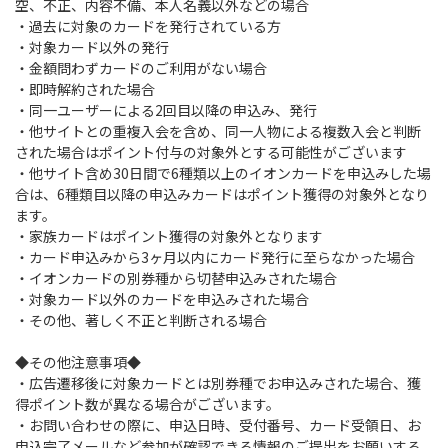
空、不正、内容不備、本人名義以外などの場合
・過去に対象のカードを発行されている方
・対象カード以外の発行
・金額問わずカードのご利用がない場合
・即時解約された場合
・同一ユーザーによる2回目以降の申込み、発行
・他サイトとの重複入会を含め、同一人物による複数入会と判断
された場合はポイント付与の対象外とする可能性がございます
・他サイト含め30日間で6種類以上のイオンカードを申込みした場
合は、6種類目以降の申込みカードはポイント獲得の対象外となり
ます。
・家族カードはポイント獲得の対象外となります
・カード申込みから3ヶ月以内にカード発行に至らなかった場合
・イオンカードの別券種から切替申込みされた場合
・対象カード以外のカードを申込みされた場合
・その他、著しく不正と判断される場合
◆その他注意事項◆
・広告遷移後に対象カードとは別券種でお申込みされた場合、獲
得ポイント数が異なる場合がございます。
・お問い合わせの際に、申込日時、受付番号、カード受領日、お
申込完了メールなど参加が確認できる情報のご提出をお願いする