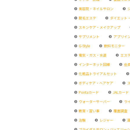
美容院・ネイルサロン
脱毛エステ
ダイエット
スキンケア・メイクアップ
サプリメント
アプリイ
G-Style
飲料モニター
電気・ガス・水道
エス
インターネット回線
会
化粧品トライアルセット
ボディケア・ヘアケア
ス
Pontaカード
JALカード
ウォーターサーバー
ラ
教育・習い事
覆面調査
治験
レジャー
漫
ブライダルサロン・ジュエリー