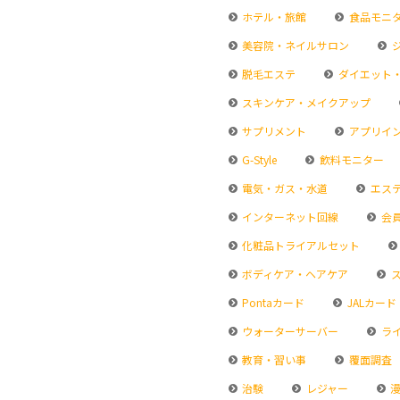
ホテル・旅館
食品モニ
美容院・ネイルサロン
脱毛エステ
ダイエット
スキンケア・メイクアップ
サプリメント
アプリイ
G-Style
飲料モニター
電気・ガス・水道
エス
インターネット回線
会
化粧品トライアルセット
ボディケア・ヘアケア
ス
Pontaカード
JALカード
ウォーターサーバー
ラ
教育・習い事
覆面調査
治験
レジャー
漫