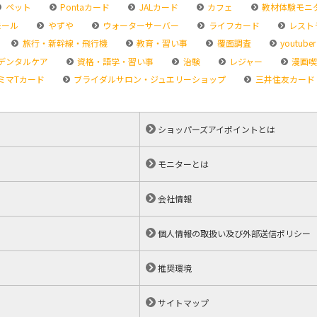
ペット
Pontaカード
JALカード
カフェ
教材体験モニ
モール
やずや
ウォーターサーバー
ライフカード
レスト
旅行・新幹線・飛行機
教育・習い事
覆面調査
youtuber
デンタルケア
資格・語学・習い事
治験
レジャー
漫画喫
ミマTカード
ブライダルサロン・ジュエリーショップ
三井住友カード
ショッパーズアイポイントとは
モニターとは
会社情報
個人情報の取扱い及び外部送信ポリシー
推奨環境
サイトマップ