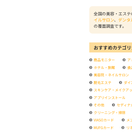
全国の美容・エステ
イルサロン
、
デンタ
の覆面調査です。
おすすめカテゴリ
商品モニター
ア
ホテル・旅館
食
美容院・ネイルサロン
脱毛エステ
ダイ
スキンケア・メイクア
アプリインストール
その他
セディナ
クリーニング・掃除
VIASOカード
メ
MUFGカード
リ