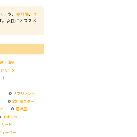
ステ
や、
美容院
、
ネ
す。女性にオススメ
産・住宅
容モニター
ード
ド
サプリメント
飲料モニター
テ
居酒屋
イオンカード
スカード
ディーラー