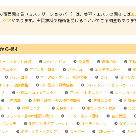
の覆面調査員（ミステリーショッパー）は、美容・エステの調査には
エ
ルケア
があります。実質無料で施術を受けることができる調査もありま
から探す
ミューズメント施設
webサービス
飲食店
保険相談
不動
品モニター
アパレル・雑貨
パチンコ
エステモニター
美
ジム・ヨガ
本・DVD・ゲーム・雑貨買取
美容
セゾンカ
エット・健康食品
資料請求・見積依頼
クレジット・デビットカード
ップ
化粧品・コスメモニター
アンケートモニター
ローンカー
小売店舗
銀行・証券・その他口座開設
痩身エステ
G-Style
カード
各種モニター
ANAカード
電気・ガス・水道
エス
ブランド・着物の服買い取り
インターネット回線
会員登録
ンズエステ
化粧品トライアルセット
オーディション
ダイナー
ネット
ボディケア・ヘアケア
スーパー
JCBカード
カー