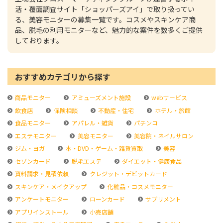
活・覆面調査サイト「ショッパーズアイ」で取り扱ってい
る、美容モニターの募集一覧です。コスメやスキンケア商
品、脱毛の利用モニターなど、魅力的な案件を数多くご提供
しております。
おすすめカテゴリから探す
商品モニター
アミューズメント施設
webサービス
飲食店
保険相談
不動産・住宅
ホテル・旅館
食品モニター
アパレル・雑貨
パチンコ
エステモニター
美容モニター
美容院・ネイルサロン
ジム・ヨガ
本・DVD・ゲーム・雑貨買取
美容
セゾンカード
脱毛エステ
ダイエット・健康食品
資料請求・見積依頼
クレジット・デビットカード
スキンケア・メイクアップ
化粧品・コスメモニター
アンケートモニター
ローンカード
サプリメント
アプリインストール
小売店舗