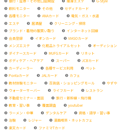
銀行・証券・その他口座開設
痩身エステ
G-Style
飲料モニター
その他
セディナカード
各種モニター
ANAカード
電気・ガス・水道
エステ
居酒屋
クリーニング・掃除
ブランド・着物の服買い取り
インターネット回線
会員登録
イオンカード
VIASOカード
メンズエステ
化粧品トライアルセット
オーディション
ダイナースカード
MUFGカード
リネット
ボディケア・ヘアケア
スーパー
JCBカード
カーディーラー
各種サービス利用
ペット
Pontaカード
JALカード
カフェ
教材体験モニター
百貨店・ショッピングモール
やずや
ウォーターサーバー
ライフカード
レストラン
不動産セミナー・面談
旅行・新幹線・飛行機
教育・習い事
覆面調査
youtuber
ラーメン・中華
デンタルケア
資格・語学・習い事
治験
レジャー
漫画喫茶・ネットカフェ
楽天カード
ファミマTカード