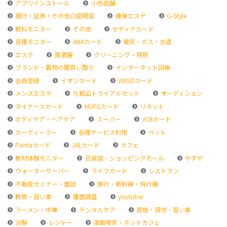
アプリインストール
小売店舗
銀行・証券・その他口座開設
痩身エステ
G-Style
飲料モニター
その他
セディナカード
各種モニター
ANAカード
電気・ガス・水道
エステ
居酒屋
クリーニング・掃除
ブランド・着物の服買い取り
インターネット回線
会員登録
イオンカード
VIASOカード
メンズエステ
化粧品トライアルセット
オーディション
ダイナースカード
MUFGカード
リネット
ボディケア・ヘアケア
スーパー
JCBカード
カーディーラー
各種サービス利用
ペット
Pontaカード
JALカード
カフェ
教材体験モニター
百貨店・ショッピングモール
やずや
ウォーターサーバー
ライフカード
レストラン
不動産セミナー・面談
旅行・新幹線・飛行機
教育・習い事
覆面調査
youtuber
ラーメン・中華
デンタルケア
資格・語学・習い事
治験
レジャー
漫画喫茶・ネットカフェ