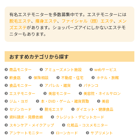
有名エステモニターを多数募集中です。エステモニターには
脱毛エステ
、
痩身エステ
、
ファイシャル（顔）エステ
、
メン
ズエステ
があります。ショッパーズアイにしかないエステモ
ニターもあります。
おすすめカテゴリから探す
商品モニター
アミューズメント施設
webサービス
飲食店
保険相談
不動産・住宅
ホテル・旅館
食品モニター
アパレル・雑貨
パチンコ
エステモニター
美容モニター
美容院・ネイルサロン
ジム・ヨガ
本・DVD・ゲーム・雑貨買取
美容
セゾンカード
脱毛エステ
ダイエット・健康食品
資料請求・見積依頼
クレジット・デビットカード
スキンケア・メイクアップ
化粧品・コスメモニター
アンケートモニター
ローンカード
サプリメント