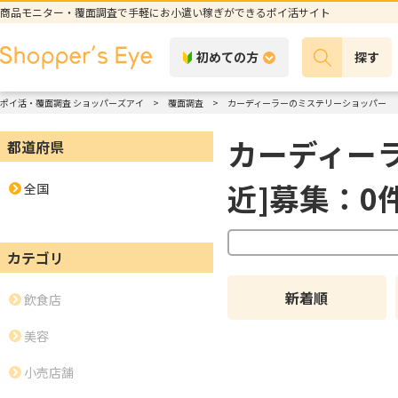
商品モニター・覆面調査で手軽にお小遣い稼ぎができるポイ活サイト
初めての方
探す
ポイ活・覆面調査 ショッパーズアイ
覆面調査
カーディーラーのミステリーショッパー
カーディー
都道府県
近]募集：0
全国
カテゴリ
新着順
飲食店
美容
小売店舗