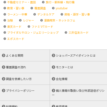
不動産セミナー・面談
旅行・新幹線・飛行機
教育・習い事
覆面調査
youtuber
ラーメン・中華
デンタルケア
資格・語学・習い事
治験
レジャー
漫画喫茶・ネットカフェ
楽天カード
ファミマTカード
ブライダルサロン・ジュエリーショップ
三井住友カード
エポスカード
よくある質問
ショッパーズアイポイントとは
覆面調査の流れ
モニターとは
調査を依頼したい方
会社情報
プライバシーポリシー
個人情報の取扱い及び外部送信ポリシ
ー
利用規約
推奨環境