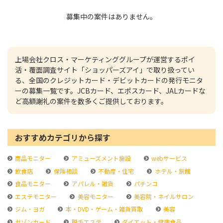
募集中の案件はありません。
上場会社クロス・マーケティンググループが運営するポイ
活・覆面調査サイト「ショッパーズアイ」で取り扱ってい
る、全国のクレジットカード・デビットカードの発行モニタ
ーの募集一覧です。JCBカード、エポスカード、JALカードな
ど高額謝礼の案件を数多くご提供しております。
おすすめカテゴリから探す
商品モニター
アミューズメント施設
webサービス
飲食店
保険相談
不動産・住宅
ホテル・旅館
食品モニター
アパレル・雑貨
パチンコ
エステモニター
美容モニター
美容院・ネイルサロン
ジム・ヨガ
本・DVD・ゲーム・雑貨買取
美容
セゾンカード
脱毛エステ
ダイエット・健康食品