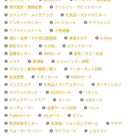
資料請求・見積依頼
クレジット・デビットカード
スキンケア・メイクアップ
化粧品・コスメモニター
アンケートモニター
ローンカード
サプリメント
アプリインストール
小売店舗
銀行・証券・その他口座開設
痩身エステ
G-Style
飲料モニター
その他
セディナカード
各種モニター
ANAカード
電気・ガス・水道
エステ
居酒屋
クリーニング・掃除
ブランド・着物の服買い取り
インターネット回線
会員登録
イオンカード
VIASOカード
メンズエステ
化粧品トライアルセット
オーディション
ダイナースカード
MUFGカード
リネット
ボディケア・ヘアケア
スーパー
JCBカード
カーディーラー
各種サービス利用
ペット
Pontaカード
JALカード
カフェ
教材体験モニター
百貨店・ショッピングモール
やずや
ウォーターサーバー
ライフカード
レストラン