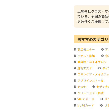
上場会社クロス・マ
ている、全国の商品
を数多くご提供して
おすすめカテゴリ
商品モニター
ア
ホテル・旅館
食
美容院・ネイルサロン
脱毛エステ
ダイ
スキンケア・メイクア
アプリインストール
その他
セディナ
クリーニング・掃除
VIASOカード
メ
MUFGカード
リ