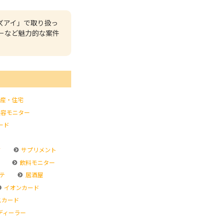
ズアイ」で取り扱っ
ーなど魅力的な案件
産・住宅
容モニター
ード
ド
サプリメント
飲料モニター
テ
居酒屋
イオンカード
スカード
ディーラー