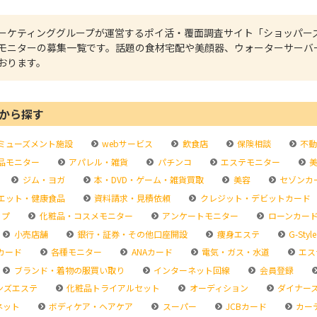
ーケティンググループが運営するポイ活・覆面調査サイト「ショッパー
モニターの募集一覧です。話題の食材宅配や美顔器、ウォーターサーバ
おります。
から探す
ミューズメント施設
webサービス
飲食店
保険相談
不動
品モニター
アパレル・雑貨
パチンコ
エステモニター
美
ジム・ヨガ
本・DVD・ゲーム・雑貨買取
美容
セゾンカ
エット・健康食品
資料請求・見積依頼
クレジット・デビットカード
ップ
化粧品・コスメモニター
アンケートモニター
ローンカー
小売店舗
銀行・証券・その他口座開設
痩身エステ
G-Style
カード
各種モニター
ANAカード
電気・ガス・水道
エス
ブランド・着物の服買い取り
インターネット回線
会員登録
ンズエステ
化粧品トライアルセット
オーディション
ダイナー
ネット
ボディケア・ヘアケア
スーパー
JCBカード
カー