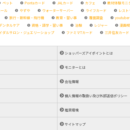
ペット
Pontaカード
JALカード
カフェ
教材体験モニ
モール
やずや
ウォーターサーバー
ライフカード
レスト
旅行・新幹線・飛行機
教育・習い事
覆面調査
youtuber
デンタルケア
資格・語学・習い事
治験
レジャー
漫画喫
イダルサロン・ジュエリーショップ
ファミマTカード
三井住友カード
ショッパーズアイポイントとは
モニターとは
会社情報
個人情報の取扱い及び外部送信ポリシー
推奨環境
サイトマップ