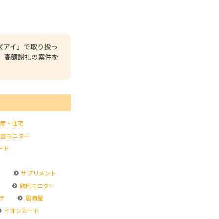
ズアイ」で取り扱っ
、高額謝礼の案件を
産・住宅
容モニター
ード
ド
サプリメント
飲料モニター
テ
居酒屋
イオンカード