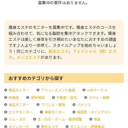
募集中の案件はありません。
痩身エステのモニターを募集中です。痩身エステのコースを
組み合わせて、気になる脂肪を集中アタックできます。痩身
エステは美しく身体を引き締めたいあなたにおすすめの調査
です♪人より一歩早く、スタイルアップを始めちゃいましょ
う！同じカテゴリに、
脱毛エステ
、
フェイシャル（顔）エス
テ
、
メンズエステ
があります。
おすすめカテゴリから探す
商品モニター
アミューズメント施設
webサービス
飲食店
保険相談
不動産・住宅
ホテル・旅館
食品モニター
アパレル・雑貨
パチンコ
エステモニター
美容モニター
美容院・ネイルサロン
ジム・ヨガ
本・DVD・ゲーム・雑貨買取
美容
セゾンカード
脱毛エステ
ダイエット・健康食品