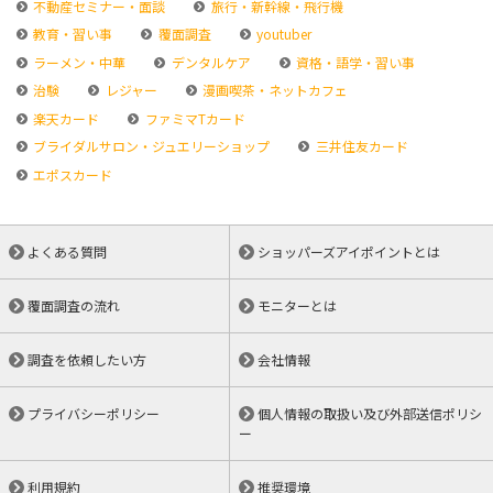
不動産セミナー・面談
旅行・新幹線・飛行機
教育・習い事
覆面調査
youtuber
ラーメン・中華
デンタルケア
資格・語学・習い事
治験
レジャー
漫画喫茶・ネットカフェ
楽天カード
ファミマTカード
ブライダルサロン・ジュエリーショップ
三井住友カード
エポスカード
よくある質問
ショッパーズアイポイントとは
覆面調査の流れ
モニターとは
調査を依頼したい方
会社情報
プライバシーポリシー
個人情報の取扱い及び外部送信ポリシ
ー
利用規約
推奨環境