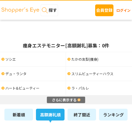
探す
会員登録
ログイン
痩身エステモニター[高額謝礼]募集：0件
ソシエ
たかの友梨(痩身)
デュ・ランタ
スリムビューティーハウス
ハート&ビューティー
ラ・パルレ
さらに表示する
新着順
高額謝礼順
終了間近
ランキング