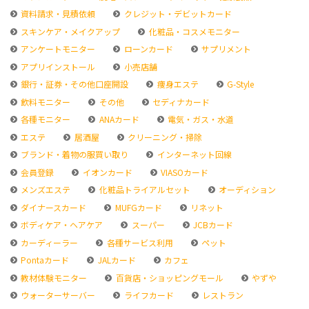
資料請求・見積依頼
クレジット・デビットカード
スキンケア・メイクアップ
化粧品・コスメモニター
アンケートモニター
ローンカード
サプリメント
アプリインストール
小売店舗
銀行・証券・その他口座開設
痩身エステ
G-Style
飲料モニター
その他
セディナカード
各種モニター
ANAカード
電気・ガス・水道
エステ
居酒屋
クリーニング・掃除
ブランド・着物の服買い取り
インターネット回線
会員登録
イオンカード
VIASOカード
メンズエステ
化粧品トライアルセット
オーディション
ダイナースカード
MUFGカード
リネット
ボディケア・ヘアケア
スーパー
JCBカード
カーディーラー
各種サービス利用
ペット
Pontaカード
JALカード
カフェ
教材体験モニター
百貨店・ショッピングモール
やずや
ウォーターサーバー
ライフカード
レストラン