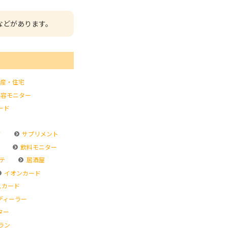
などがあります。
産・住宅
容モニター
ード
ド
サプリメント
飲料モニター
テ
居酒屋
イオンカード
スカード
ディーラー
ター
ラン