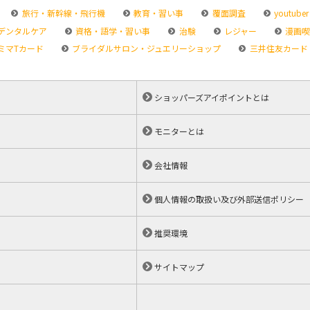
旅行・新幹線・飛行機
教育・習い事
覆面調査
youtuber
デンタルケア
資格・語学・習い事
治験
レジャー
漫画喫
ミマTカード
ブライダルサロン・ジュエリーショップ
三井住友カード
ショッパーズアイポイントとは
モニターとは
会社情報
個人情報の取扱い及び外部送信ポリシー
推奨環境
サイトマップ