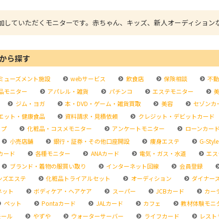
加していただくモニターです。赤ちゃん、キッズ、新人オーディション
から探す
ミューズメント施設
webサービス
飲食店
保険相談
不動
品モニター
アパレル・雑貨
パチンコ
エステモニター
美
ジム・ヨガ
本・DVD・ゲーム・雑貨買取
美容
セゾンカ
エット・健康食品
資料請求・見積依頼
クレジット・デビットカード
ップ
化粧品・コスメモニター
アンケートモニター
ローンカー
小売店舗
銀行・証券・その他口座開設
痩身エステ
G-Style
カード
各種モニター
ANAカード
電気・ガス・水道
エス
ブランド・着物の服買い取り
インターネット回線
会員登録
ンズエステ
化粧品トライアルセット
オーディション
ダイナー
ネット
ボディケア・ヘアケア
スーパー
JCBカード
カー
ペット
Pontaカード
JALカード
カフェ
教材体験モニ
モール
やずや
ウォーターサーバー
ライフカード
レスト