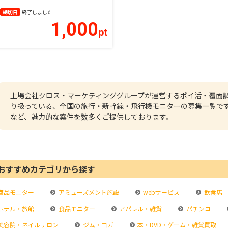
締切日
終了しました
1,000
pt
上場会社クロス・マーケティンググループが運営するポイ活・覆面
り扱っている、全国の旅行・新幹線・飛行機モニターの募集一覧で
など、魅力的な案件を数多くご提供しております。
おすすめカテゴリから探す
商品モニター
アミューズメント施設
webサービス
飲食店
ホテル・旅館
食品モニター
アパレル・雑貨
パチンコ
美容院・ネイルサロン
ジム・ヨガ
本・DVD・ゲーム・雑貨買取