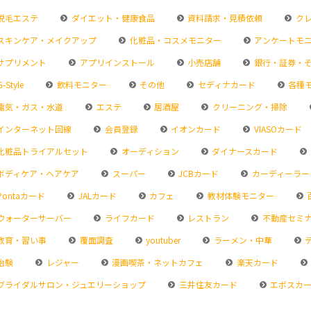
脱毛エステ
ダイエット・健康食品
資料請求・見積依頼
クレ
スキンケア・メイクアップ
化粧品・コスメモニター
アンケートモ
サプリメント
アプリインストール
小売店舗
銀行・証券・
-Style
飲料モニター
その他
セディナカード
各種
電気・ガス・水道
エステ
居酒屋
クリーニング・掃除
インターネット回線
会員登録
イオンカード
VIASOカード
化粧品トライアルセット
オーディション
ダイナースカード
ボディケア・ヘアケア
スーパー
JCBカード
カーディーラー
Pontaカード
JALカード
カフェ
教材体験モニター
ウォーターサーバー
ライフカード
レストラン
不動産セミ
教育・習い事
覆面調査
youtuber
ラーメン・中華
治験
レジャー
漫画喫茶・ネットカフェ
楽天カード
ブライダルサロン・ジュエリーショップ
三井住友カード
エポスカ