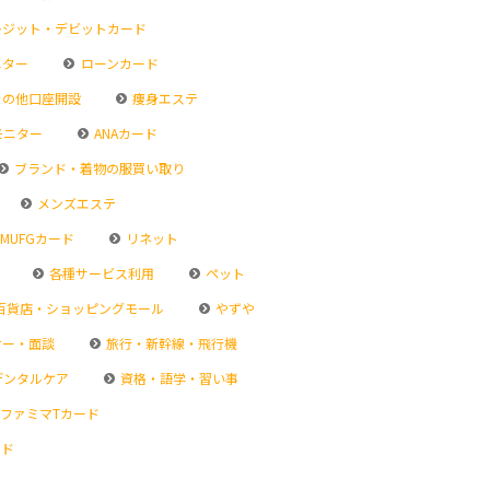
ジット・デビットカード
ニター
ローンカード
その他口座開設
痩身エステ
モニター
ANAカード
ブランド・着物の服買い取り
メンズエステ
MUFGカード
リネット
各種サービス利用
ペット
百貨店・ショッピングモール
やずや
ナー・面談
旅行・新幹線・飛行機
デンタルケア
資格・語学・習い事
ファミマTカード
ード